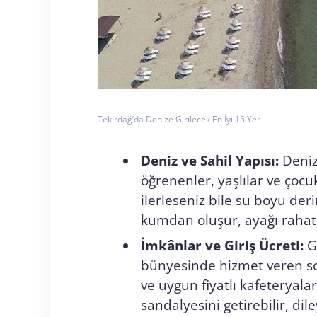
Tekirdağ’da Denize Girilecek En İyi 15 Yer
Deniz ve Sahil Yapısı:
Denizi
öğrenenler, yaşlılar ve çocu
ilerleseniz bile su boyu der
kumdan oluşur, ayağı rahat
İmkânlar ve Giriş Ücreti:
Gi
bünyesinde hizmet veren sos
ve uygun fiyatlı kafeteryal
sandalyesini getirebilir, di