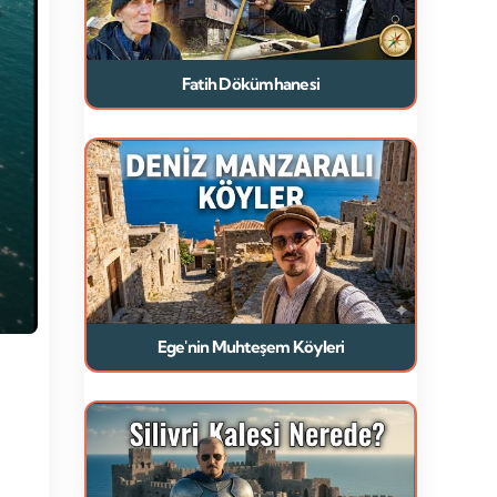
Fatih Dökümhanesi
Ege'nin Muhteşem Köyleri