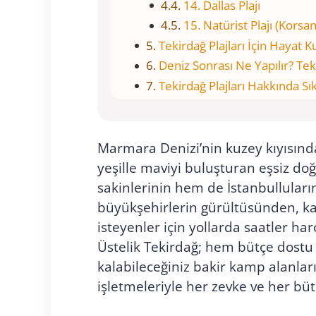
14. Dallas Plajı
15. Natürist Plajı (Korsa
Tekirdağ Plajları İçin Hayat K
Deniz Sonrası Ne Yapılır? Te
Tekirdağ Plajları Hakkında Sı
Marmara Denizi’nin kuzey kıyısında
yeşille maviyi buluşturan eşsiz do
sakinlerinin hem de İstanbulluların
büyükşehirlerin gürültüsünden, ka
isteyenler için yollarda saatler har
Üstelik Tekirdağ; hem bütçe dostu 
kalabileceğiniz bakir kamp alanlar
işletmeleriyle her zevke ve her b