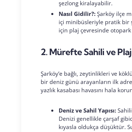
şezlong kiralayabilir.
Nasıl Gidilir?:
Şarköy ilçe m
içi minibüsleriyle pratik bir
için plaj çevresinde otopark
2. Mürefte Sahili ve Plaj
Şarköy’e bağlı, zeytinlikleri ve kök
bir deniz günü arayanların ilk adr
yazlık kasabası havasını hala koru
Deniz ve Sahil Yapısı:
Sahili
Denizi genellikle çarşaf gib
kıyasla oldukça düşüktür. Su