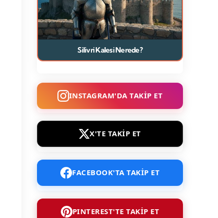
Silivri Kalesi Nerede?
INSTAGRAM'DA TAKİP ET
X'TE TAKİP ET
FACEBOOK'TA TAKİP ET
PINTEREST'TE TAKİP ET