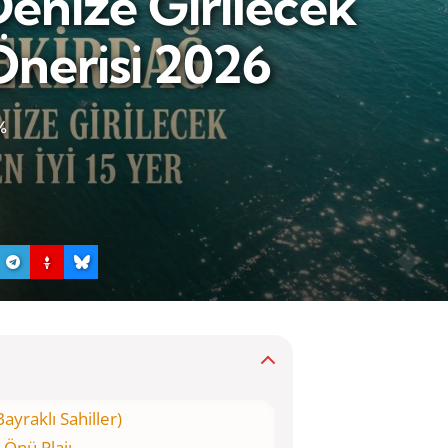
enize Girilecek
 Önerisi 2026
%
ayraklı Sahiller)
 Önü Plajı