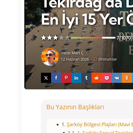
Tekirdağ’da D
En İyi 15 Yer
7/10
70
Yazar
Mert Ç
12 Haziran 2026
0
Yorumlar
Bu Yazının Başlıkları
Şarköy Bölgesi Plajları (Mavi B
1. Şarköy Sosyal Tesisler