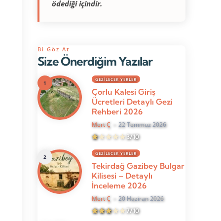
ödediği içindir.
Bi Göz At
Size Önerdiğim Yazılar
GEZILECEK YERLER
Çorlu Kalesi Giriş
Ücretleri Detaylı Gezi
Rehberi 2026
Mert Ç
22 Temmuz 2026
3/10
GEZILECEK YERLER
Tekirdağ Gazibey Bulgar
Kilisesi – Detaylı
İnceleme 2026
Mert Ç
20 Haziran 2026
7/10