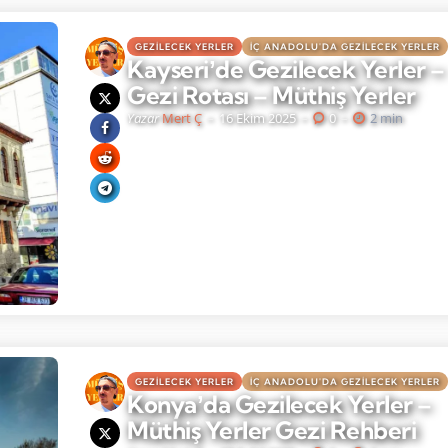
GEZILECEK YERLER
İÇ ANADOLU'DA GEZILECEK YERLER
Kayseriʼde Gezilecek Yerler –
Gezi Rotası – Müthiş Yerler
Yazar
Mert Ç
16 Ekim 2025
0
2 min
GEZILECEK YERLER
İÇ ANADOLU'DA GEZILECEK YERLER
Konyaʼda Gezilecek Yerler –
Müthiş Yerler Gezi Rehberi