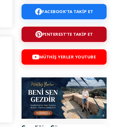
FACEBOOK'TA TAKİP ET
PINTEREST'TE TAKİP ET
MÜTHİŞ YERLER YOUTUBE