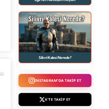
Silivri Kalesi Nerede?
 –
INSTAGRAM'DA TAKİP ET
X'TE TAKİP ET