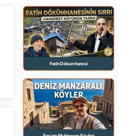
Fatih Dökümhanesi
Ege'nin Muhteşem Köyleri