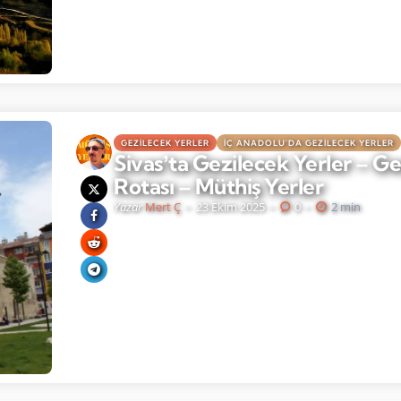
GEZILECEK YERLER
İÇ ANADOLU'DA GEZILECEK YERLER
Sivasʼta Gezilecek Yerler – Ge
Rotası – Müthiş Yerler
Yazar
Mert Ç
23 Ekim 2025
0
2 min