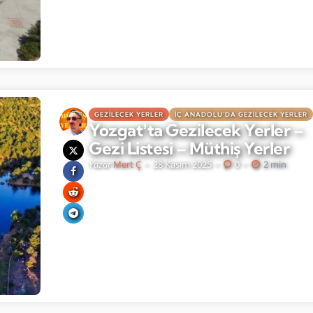
GEZILECEK YERLER
İÇ ANADOLU'DA GEZILECEK YERLER
Yozgatʼta Gezilecek Yerler –
Gezi Listesi – Müthiş Yerler
Yazar
Mert Ç
28 Kasım 2025
0
2 min