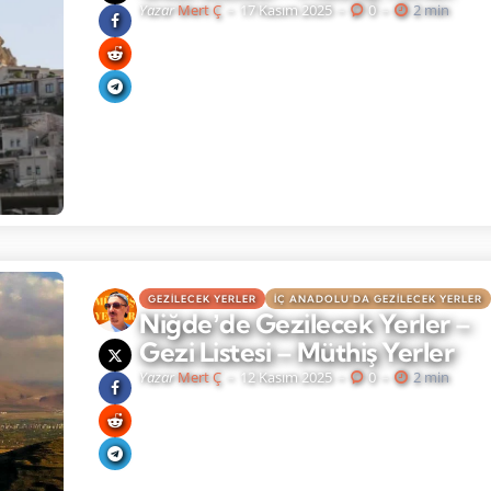
Yazar
Mert Ç
17 Kasım 2025
0
2 min
GEZILECEK YERLER
İÇ ANADOLU'DA GEZILECEK YERLER
Niğdeʼde Gezilecek Yerler –
Gezi Listesi – Müthiş Yerler
Yazar
Mert Ç
12 Kasım 2025
0
2 min