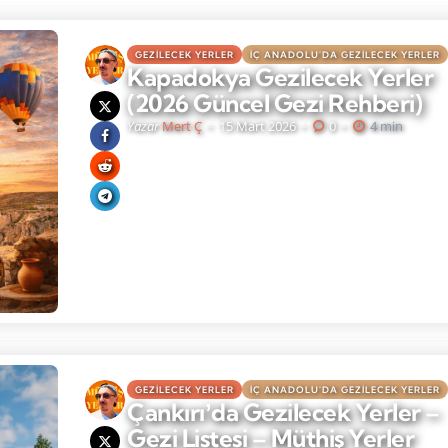
GEZILECEK YERLER
İÇ ANADOLU'DA GEZILECEK YERLER
Kapadokya Gezilecek Yerler
(2026 Güncel Gezi Rehberi)
Yazar
Mert Ç
15 Mart 2026
0
4 min
GEZILECEK YERLER
İÇ ANADOLU'DA GEZILECEK YERLER
Çankırıʼda Gezilecek Yerler –
Gezi Listesi – Müthiş Yerler