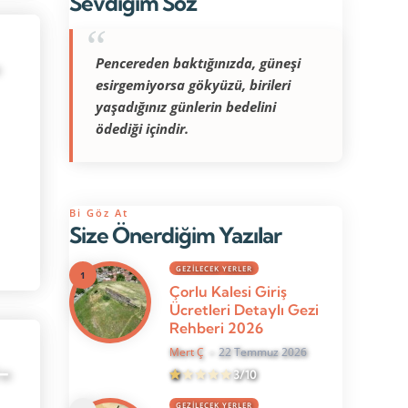
Sevdiğim Söz
Pencereden baktığınızda, güneşi
esirgemiyorsa gökyüzü, birileri
yaşadığınız günlerin bedelini
ödediği içindir.
Bi Göz At
Size Önerdiğim Yazılar
GEZILECEK YERLER
Çorlu Kalesi Giriş
Ücretleri Detaylı Gezi
Rehberi 2026
Mert Ç
22 Temmuz 2026
-
3/10
GEZILECEK YERLER