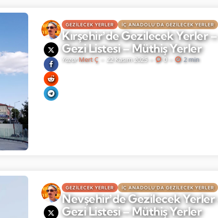
GEZILECEK YERLER
İÇ ANADOLU'DA GEZILECEK YERLER
Kırşehirʼde Gezilecek Yerler –
Gezi Listesi – Müthiş Yerler
Yazar
Mert Ç
22 Kasım 2025
0
2 min
GEZILECEK YERLER
İÇ ANADOLU'DA GEZILECEK YERLER
Nevşehirʼde Gezilecek Yerler 
Gezi Listesi – Müthiş Yerler