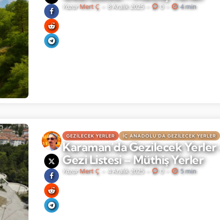
Yazar
Mert Ç
8 Aralık 2025
0
4 min
GEZILECEK YERLER
İÇ ANADOLU'DA GEZILECEK YERLER
Karaman’da Gezilecek Yerler
Gezi Listesi – Müthiş Yerler
Yazar
Mert Ç
4 Aralık 2025
0
5 min