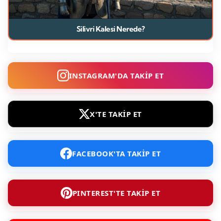
Silivri Kalesi Nerede?
INSTAGRAM'DA TAKİP ET
X'TE TAKİP ET
FACEBOOK'TA TAKİP ET
PINTEREST'TE TAKİP ET