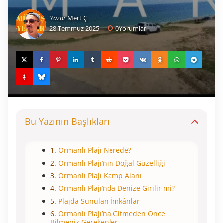
Yazar
Mert Ç
28 Temmuz 2025
0
Yorumlar
Bu Yazının Başlıkları
Ormanlı Plajı Nerede?
Ormanlı Plajı’nın Doğal Güzelliği
Ormanlı Plajı Kamp Alanı
Ormanlı Plajı’nda Denize Girilir mi?
Plajda Sunulan İmkânlar
Ormanlı Plajı’na Gitmeden Önce
Bilmeniz Gerekenler