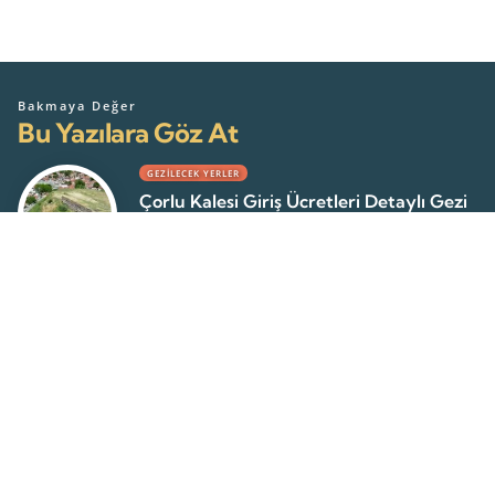
Bakmaya Değer
Bu Yazılara Göz At
GEZILECEK YERLER
Çorlu Kalesi Giriş Ücretleri Detaylı Gezi
Rehberi 2026
Mert Ç
22 Temmuz 2026
GEZILECEK YERLER
Tekirdağ Gazibey Bulgar Kilisesi –
Detaylı İnceleme 2026
Mert Ç
20 Haziran 2026
GEZILECEK YERLER
Ganos Dağları Yürüyüş Rotaları ve
Kamp Alanları Rehberi 2026
Mert Ç
19 Haziran 2026