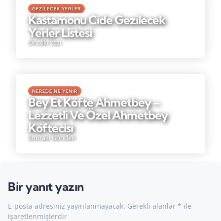
GEZILECEK YERLER
Kastamonu Cide Gezilecek
Yerler Listesi
Önceki Yazı
NEREDE NE YENIR
Bey Et Köfte Ahmetbey –
Lezzetli Ve Özel Ahmetbey
Köftecisi
Sonraki Gönderi
Bir yanıt yazın
E-posta adresiniz yayınlanmayacak.
Gerekli alanlar
*
ile
işaretlenmişlerdir