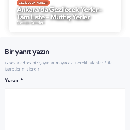
GEZILECEK YERLER
Ankaraʼda Gezilecek Yerler-
Tam Liste - Müthiş Yerler
Sonraki Gönderi
Bir yanıt yazın
E-posta adresiniz yayınlanmayacak.
Gerekli alanlar
*
ile
işaretlenmişlerdir
Yorum
*