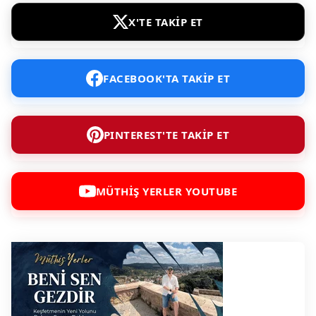
X'TE TAKİP ET
FACEBOOK'TA TAKİP ET
PINTEREST'TE TAKİP ET
MÜTHİŞ YERLER YOUTUBE