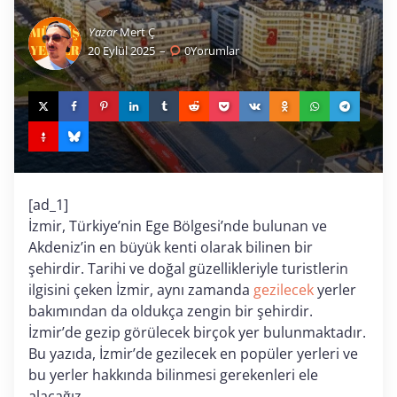
Yazar
Mert Ç
20 Eylül 2025
0
Yorumlar
[ad_1]
İzmir, Türkiye’nin Ege Bölgesi’nde bulunan ve
Akdeniz’in en büyük kenti olarak bilinen bir
şehirdir. Tarihi ve doğal güzellikleriyle turistlerin
ilgisini çeken İzmir, aynı zamanda
gezilecek
yerler
bakımından da oldukça zengin bir şehirdir.
İzmir’de gezip görülecek birçok yer bulunmaktadır.
Bu yazıda, İzmir’de gezilecek en popüler yerleri ve
bu yerler hakkında bilinmesi gerekenleri ele
alacağız.