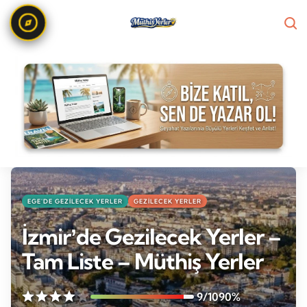
EGE'DE GEZILECEK YERLER
GEZILECEK YERLER
İzmirʼde Gezilecek Yerler –
Tam Liste – Müthiş Yerler
9/10
90%