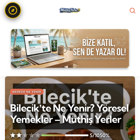
NEREDE NE YENIR
Bilecikʼte Ne Yenir? Yöresel
Yemekler – Müthiş Yerler
5/10
50%