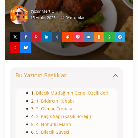
Yazar
Mert Ç
15 Aralık 2025
0
Yorumlar
Bu Yazının Başlıkları
Bilecik Mutfağının Genel Özellikleri
1. Bıldırcın Kebabı
2. Ovmaç Çorbası
3. Kaşık Sapı (Kaşık Böreği)
4. Nohutlu Mantı
5. Bilecik Güveci