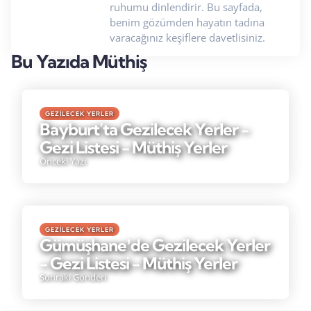
ruhumu dinlendirir. Bu sayfada,
benim gözümden hayatın tadına
varacağınız keşiflere davetlisiniz.
Bu Yazıda Müthiş
GEZILECEK YERLER
Bayburt’ta Gezilecek Yerler -
Gezi Listesi - Müthiş Yerler
Önceki Yazı
GEZILECEK YERLER
Gümüşhaneʼde Gezilecek Yerler
- Gezi Listesi - Müthiş Yerler
Sonraki Gönderi