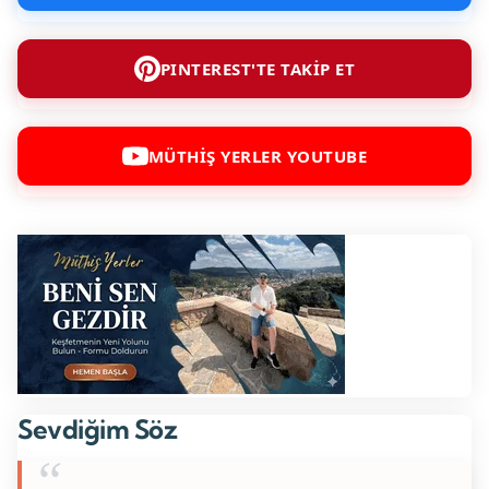
PINTEREST'TE TAKİP ET
MÜTHİŞ YERLER YOUTUBE
Sevdiğim Söz