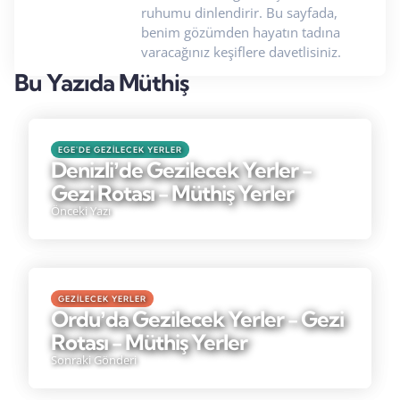
ruhumu dinlendirir. Bu sayfada,
benim gözümden hayatın tadına
varacağınız keşiflere davetlisiniz.
Bu Yazıda Müthiş
EGE'DE GEZILECEK YERLER
Denizliʼde Gezilecek Yerler -
Gezi Rotası - Müthiş Yerler
Önceki Yazı
GEZILECEK YERLER
Orduʼda Gezilecek Yerler - Gezi
Rotası - Müthiş Yerler
Sonraki Gönderi