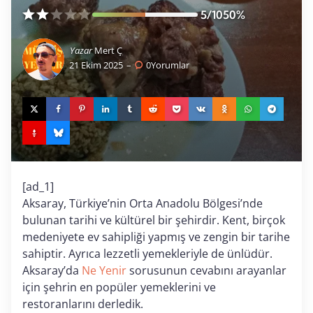
5/10
50%
Yazar
Mert Ç
21 Ekim 2025
0
Yorumlar
[ad_1]
Aksaray, Türkiye’nin Orta Anadolu Bölgesi’nde
bulunan tarihi ve kültürel bir şehirdir. Kent, birçok
medeniyete ev sahipliği yapmış ve zengin bir tarihe
sahiptir. Ayrıca lezzetli yemekleriyle de ünlüdür.
Aksaray’da
Ne Yenir
sorusunun cevabını arayanlar
için şehrin en popüler yemeklerini ve
restoranlarını derledik.