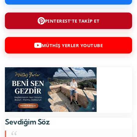
PINTEREST'TE TAKİP ET
MÜTHİŞ YERLER YOUTUBE
Sevdiğim Söz