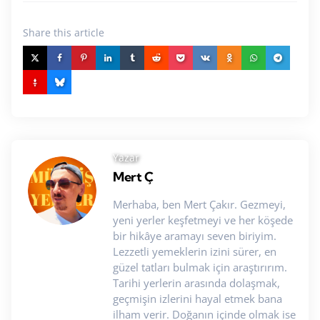
Share
this article
Yazar
Mert Ç
Merhaba, ben Mert Çakır. Gezmeyi,
yeni yerler keşfetmeyi ve her köşede
bir hikâye aramayı seven biriyim.
Lezzetli yemeklerin izini sürer, en
güzel tatları bulmak için araştırırım.
Tarihi yerlerin arasında dolaşmak,
geçmişin izlerini hayal etmek bana
ilham verir. Doğanın içinde olmak ise