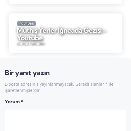
YOUTUBE
Müthiş Yerler İğneada Gezisi -
Youtube
Sonraki Gönderi
Bir yanıt yazın
E-posta adresiniz yayınlanmayacak.
Gerekli alanlar
*
ile
işaretlenmişlerdir
Yorum
*