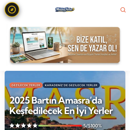
GEZILECEK YERLER
KARADENIZ'DE GEZILECEK YERLER
2025 Bartın Amasra’da
Keşfedilecek En İyi Yerler
5/5
100%