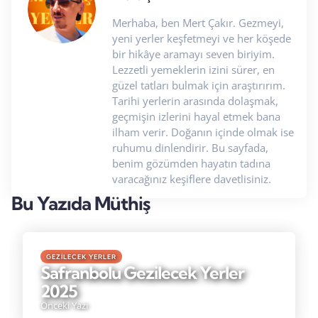
Merhaba, ben Mert Çakır. Gezmeyi,
yeni yerler keşfetmeyi ve her köşede
bir hikâye aramayı seven biriyim.
Lezzetli yemeklerin izini sürer, en
güzel tatları bulmak için araştırırım.
Tarihi yerlerin arasında dolaşmak,
geçmişin izlerini hayal etmek bana
ilham verir. Doğanın içinde olmak ise
ruhumu dinlendirir. Bu sayfada,
benim gözümden hayatın tadına
varacağınız keşiflere davetlisiniz.
Bu Yazıda Müthiş
GEZILECEK YERLER
Safranbolu Gezilecek Yerler
2025
Önceki Yazı