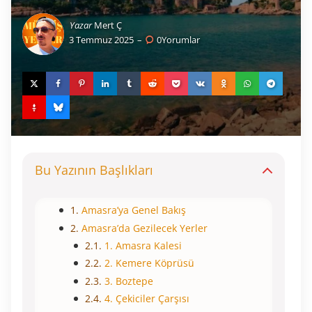
Yazar
Mert Ç
3 Temmuz 2025
0
Yorumlar
Bu Yazının Başlıkları
Amasra’ya Genel Bakış
Amasra’da Gezilecek Yerler
1. Amasra Kalesi
2. Kemere Köprüsü
3. Boztepe
4. Çekiciler Çarşısı