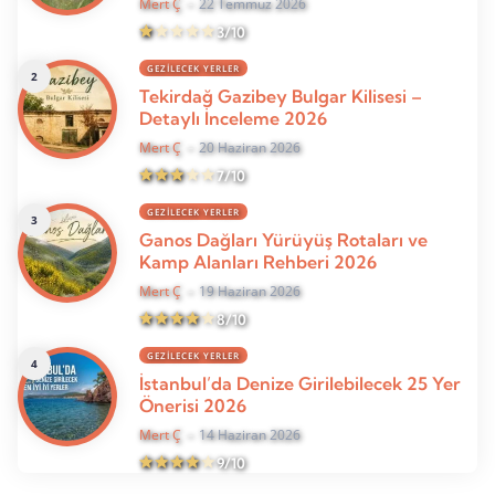
Mert Ç
22 Temmuz 2026
3/10
GEZILECEK YERLER
Tekirdağ Gazibey Bulgar Kilisesi –
Detaylı İnceleme 2026
Mert Ç
20 Haziran 2026
7/10
GEZILECEK YERLER
Ganos Dağları Yürüyüş Rotaları ve
Kamp Alanları Rehberi 2026
Mert Ç
19 Haziran 2026
8/10
GEZILECEK YERLER
İstanbul’da Denize Girilebilecek 25 Yer
Önerisi 2026
Mert Ç
14 Haziran 2026
9/10