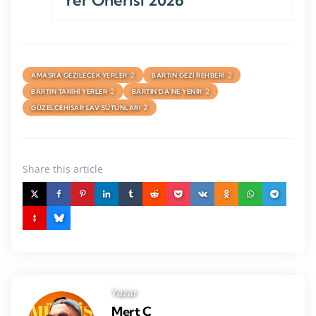
2
2
AMASRA GEZILECEK YERLER
BARTIN GEZI REHBERI
2
2
BARTIN TARIHI YERLER
BARTIN’DA NE YENIR
2
GÜZELCEHISAR LAV SÜTUNLARI
Share
this article
Yazar
Mert Ç