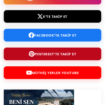
X'TE TAKİP ET
FACEBOOK'TA TAKİP ET
PINTEREST'TE TAKİP ET
MÜTHİŞ YERLER YOUTUBE